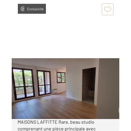
Exclusivité
MAISONS LAFFITTE 78
2
30 m
, 1 pièce
Ref : 18921
Appartement Studio à louer
1 013 €
par mois charges comprises
MAISONS LAFFITTE Rare, beau studio
comprenant une pièce principale avec