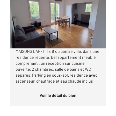
MAISONS LAFFITTE 78
2
64,63 m
, 3 pièces
Ref : 18933
Appartement F3 à louer
1 769 €
par mois charges comprises
MAISONS LAFFITTE 8' du centre ville, dans une
résidence récente. bel appartement meublé
comprenant : un réception sur cuisine
ouverte. 2 chambres. salle de bains et WC
séparés. Parking en sous-sol. résidence avec
ascenseur. chauffage et eau chaude inclus
Voir le détail du bien