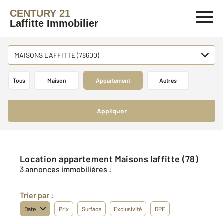
CENTURY 21
Laffitte Immobilier
MAISONS LAFFITTE (78600)
Tous
Maison
Appartement
Autres
Appliquer
Location appartement Maisons laffitte (78)
3 annonces immobilières :
Trier par :
Date
Prix
Surface
Exclusivité
DPE