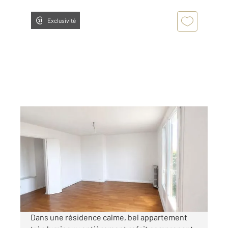
Exclusivité
MAISONS LAFFITTE 78
2
53,30 m
, 3 pièces
Ref : 18936
Appartement à louer
1 410 €
par mois charges comprises
Dans une résidence calme, bel appartement