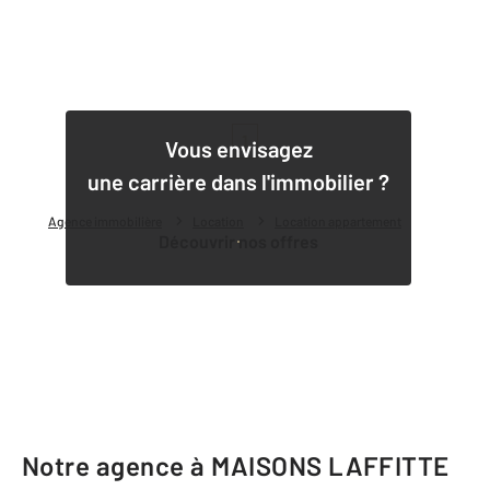
1
Vous envisagez
une carrière dans l'immobilier ?
Agence immobilière
Location
Location appartement
Découvrir nos offres
Notre agence à MAISONS LAFFITTE