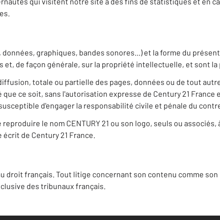
rnautes qui visitent notre site à des fins de statistiques et en
es.
, données, graphiques, bandes sonores...) et la forme du présent s
es et, de façon générale, sur la propriété intellectuelle, et sont 
iffusion, totale ou partielle des pages, données ou de tout autr
que ce soit, sans l'autorisation expresse de Century 21 France e
usceptible d'engager la responsabilité civile et pénale du contr
u de reproduire le nom CENTURY 21 ou son logo, seuls ou associés,
le écrit de Century 21 France.
u droit français. Tout litige concernant son contenu comme son u
lusive des tribunaux français.