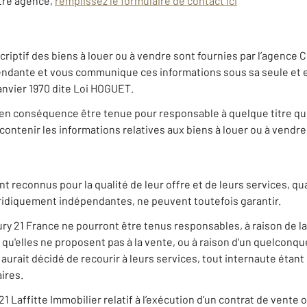
otre agence,
remplissez le formulaire de contact ici
iptif des biens à louer ou à vendre sont fournies par l’agence C
ndante et vous communique ces informations sous sa seule et en
 janvier 1970 dite Loi HOGUET.
en conséquence être tenue pour responsable à quelque titre que c
ontenir les informations relatives aux biens à louer ou à vendre 
nt reconnus pour la qualité de leur offre et de leurs services, q
uridiquement indépendantes, ne peuvent toutefois garantir.
ry 21 France ne pourront être tenus responsables, à raison de la
s qu'elles ne proposent pas à la vente, ou à raison d'un quelcon
 aurait décidé de recourir à leurs services, tout internaute étan
ires.
 Laffitte Immobilier relatif à l’exécution d’un contrat de vente 