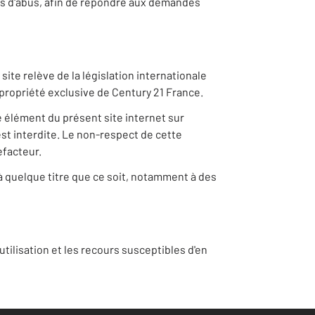
 cas d'abus, afin de répondre aux demandes
ite relève de la législation internationale
la propriété exclusive de Century 21 France.
e élément du présent site internet sur
st interdite. Le non-respect de cette
efacteur.
 à quelque titre que ce soit, notamment à des
tilisation et les recours susceptibles d'en