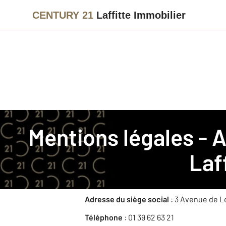
CENTURY 21
Laffitte Immobilier
La société
Mentions légales -
Nom commercial
: CENTURY 21 Laffitte
Laf
Raison sociale
: SARL GT2 Immobilier
RCS
: 401 036 272
Adresse du siège social
: 3 Avenue de 
Téléphone
: 01 39 62 63 21