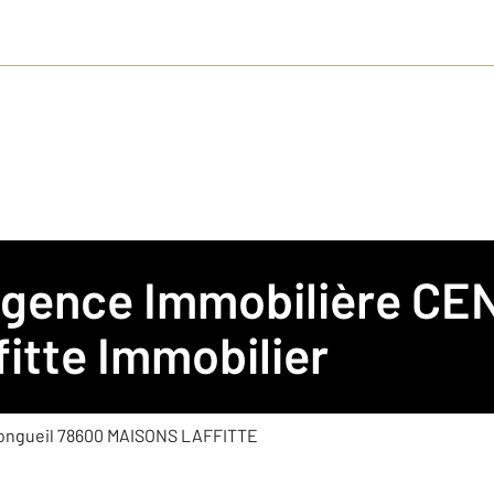
 Agence Immobilière
CEN
 Immobilier
fitte Immobilier
Longueil 78600 MAISONS LAFFITTE