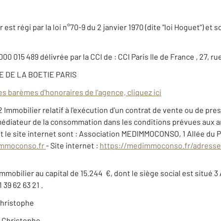
est régi par la loi n°70-9 du 2 janvier 1970 (dite "loi Hoguet") et 
000 015 489 délivrée par la CCI de : CCI Paris Ile de France , 27,
UE DE LA BOETIE PARIS
es barèmes d'honoraires de l'agence, cliquez ici
2 Immobilier relatif à l'exécution d'un contrat de vente ou de pr
le médiateur de la consommation dans les conditions prévues aux ar
 le site internet sont : Association MEDIMMOCONSO, 1 Allée du 
mmoconso.fr
- Site internet :
https://medimmoconso.fr/adresse
mmobilier au capital de 15.244  €, dont le siège social est situ
39 62 63 21 .
hristophe
Christophe