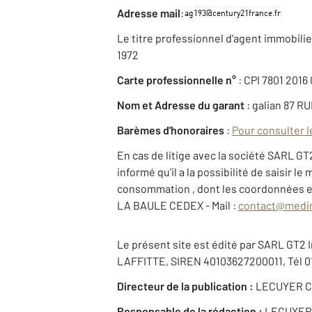
:
Adresse mail
Le titre professionnel d'agent immobilier 
1972
Carte professionnelle n°
: CPI 7801 2016 
Nom et Adresse du garant
: galian 87 R
Barèmes d'honoraires
:
Pour consulter l
En cas de litige avec la société SARL GT
informé qu'il a la possibilité de saisir 
consommation , dont les coordonnées et
LA BAULE CEDEX - Mail :
contact@medi
Le présent site est édité par SARL GT2 I
LAFFITTE, SIREN 40103627200011, Tél 01 
Directeur de la publication :
LECUYER C
Responsable de la rédaction :
LECUYER 