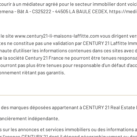
ourir à un médiateur agréé pour le secteur immobilier dont voic
emena - Bât A - CS25222 - 44505 LA BAULE CEDEX, https://med
le site www.century21-li-maisons-laffitte.com vous dirigent vers 
sites ne constitue pas une validation par CENTURY 21 Laffitte Imm
ernaute d'utiliser les informations contenues dans ces sites avec
e la société Century 21 France ne pourront être tenues responsa
pourront pas plus être tenues pour responsable d'un défaut d'ac
nnement n'étant pas garantis.
t des marques déposées appartenant à CENTURY 21 Real Estate 
nancièrement indépendante.
ns sur les annonces et services immobiliers ou des informations 
r l'agence CENTURY 21 dont il dépend géographiquement ou dont 