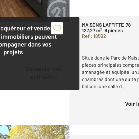
MAISONS LAFFITTE 78
acquéreur et vendeur,
2
127,27 m
, 6 pièces
 immobiliers peuvent
Ref : 18502
ompagner dans vos
projets
Situé dans le Parc de Mais
pièces principales compre
Demander une
aménagée et équipée, un s
estimation
chambres dont une suite 
balcon, une salle d ...
Voir 