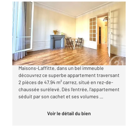
MAISONS LAFFITTE 78
2
47,94 m
, 2 pièces
Ref : 18844
Appartement T2 à vendre
280 000 €
A proximité immédiate du centre ville de
Maisons-Laffitte, dans un bel immeuble
découvrez ce superbe appartement traversant
2 pièces de 47.94 m² carrez, situé en rez-de-
chaussée surélevé. Dès l'entrée, l'appartement
séduit par son cachet et ses volumes ...
Voir le détail du bien