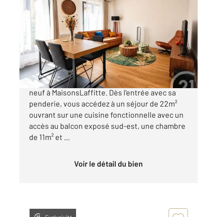
MAISONS LAFFITTE 78
2
51 m
, 3 pièces
Ref : 18877
Appartement F3 à vendre
399 000 €
CENTRE VILLE Appartement de 3p refait à
neuf à MaisonsLaffitte. Dès l'entrée avec sa
penderie, vous accédez à un séjour de 22m²
ouvrant sur une cuisine fonctionnelle avec un
accès au balcon exposé sud-est, une chambre
de 11m² et ...
Voir le détail du bien