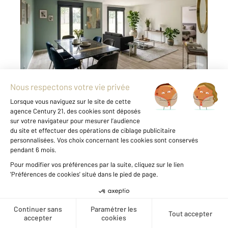
Ref : 18717
Appartement F5 à vendre
790 000 €
Centre ville de Maisons-Laffitte, à 10min de la
gare, appartement duplex de 130 m² environ
dans une résidence de 2023. Il se compose au
rez-de-chaussée d'une entrée, séjour double
avec accès au jardin de 40m² une cuisine
ouverte aménagée ...
Voir le détail du bien
Créer une alerte