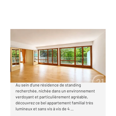
MAISONS LAFFITTE 78
2
111,35 m
, 4 pièces
Ref : 18902
Appartement F4 à vendre
725 000 €
Entrée du Parc À 7 min à pied du centre-ville
Au sein d'une résidence de standing
recherchée, nichée dans un environnement
verdoyant et particulièrement agréable,
découvrez ce bel appartement familial très
lumineux et sans vis à vis de 4 ...