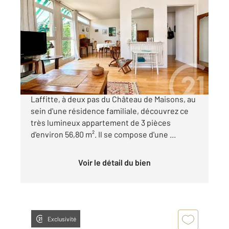
MAISONS LAFFITTE 78
2
56,81 m
, 3 pièces
Ref : 18858
Appartement F3 à vendre
255 000 €
Situé dans le quartier du Petit Parc à Maisons-
Laffitte, à deux pas du Château de Maisons, au
sein d'une résidence familiale, découvrez ce
très lumineux appartement de 3 pièces
d'environ 56,80 m². Il se compose d'une ...
Voir le détail du bien
Exclusivité