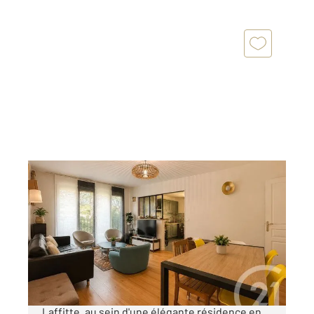
MAISONS LAFFITTE 78
2
80,30 m
, 4 pièces
Ref : 18871
Appartement F4 à vendre
499 000 €
Dans le très recherché parc de Maisons-
Laffitte, au sein d'une élégante résidence en