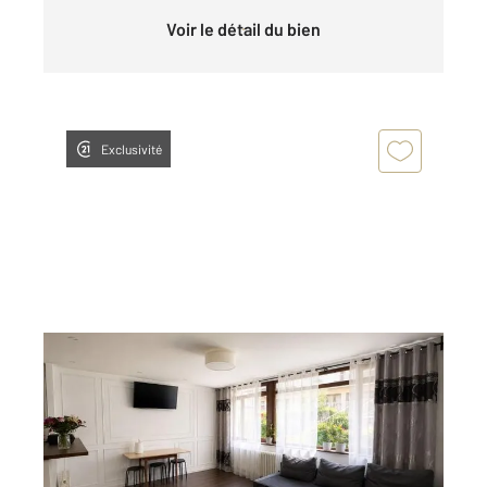
Voir le détail du bien
Exclusivité
MAISONS LAFFITTE 78
2
62,18 m
, 3 pièces
Ref : 18885
Appartement F3 à vendre
330 000 €