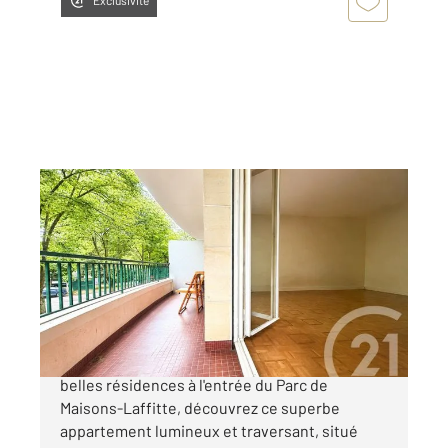
Exclusivité
MAISONS LAFFITTE 78
2
91,23 m
, 4 pièces
Ref : 18733
Appartement F4 à vendre
665 000 €
Exclusivité Century21 - Dans l'une des plus
belles résidences à l'entrée du Parc de
Maisons-Laffitte, découvrez ce superbe
appartement lumineux et traversant, situé