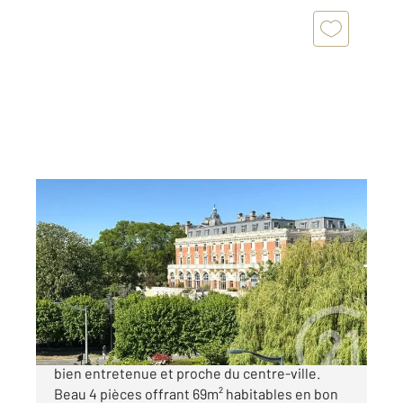
MAISONS LAFFITTE 78
2
69,33 m
, 4 pièces
Ref : 18851
Appartement F4 à vendre
290 000 €
Petit Parc - 15min RER Copropriété familiale
bien entretenue et proche du centre-ville.
Beau 4 pièces offrant 69m² habitables en bon