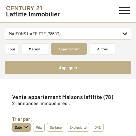
CENTURY 21
Laffitte Immobilier
MAISONS LAFFITTE (78600)
Tous
Maison
Appartement
Autres
Appliquer
Vente appartement Maisons laffitte (78)
21 annonces immobilières :
Trier par :
Date
Prix
Surface
Exclusivité
DPE