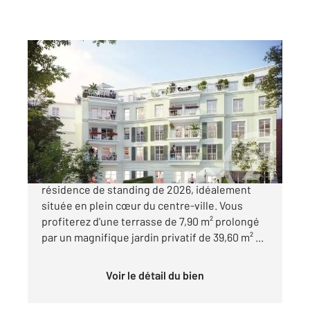
MAISONS LAFFITTE 78
2
44 m
, 2 pièces
Ref : 18924
Appartement F2 à vendre
379 000 €
Découvrez ce superbe 2 pièces au sein d'une
résidence de standing de 2026, idéalement
située en plein cœur du centre-ville. Vous
profiterez d'une terrasse de 7,90 m² prolongé
par un magnifique jardin privatif de 39,60 m² ...
Voir le détail du bien