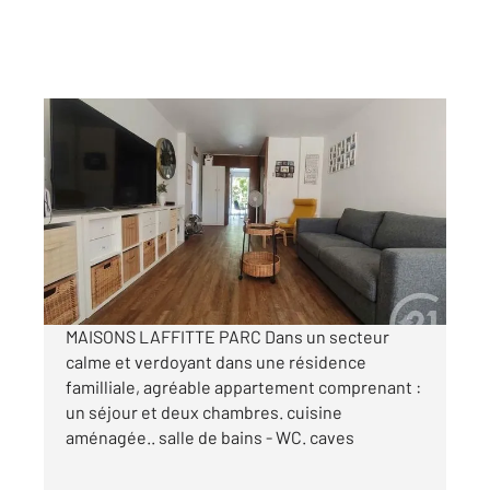
MAISONS LAFFITTE 78
2
66,90 m
, 3 pièces
Ref : 18906
Appartement F4 à vendre
351 000 €
Visiter le site dédié
MAISONS LAFFITTE PARC Dans un secteur
calme et verdoyant dans une résidence
familliale, agréable appartement comprenant :
un séjour et deux chambres. cuisine
aménagée.. salle de bains - WC. caves